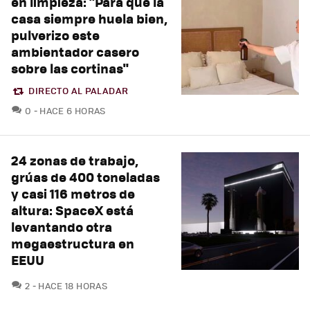
en limpieza: "Para que la
casa siempre huela bien,
pulverizo este
ambientador casero
sobre las cortinas"
DIRECTO AL PALADAR
COMENTARIOS
0
HACE 6 HORAS
24 zonas de trabajo,
grúas de 400 toneladas
y casi 116 metros de
altura: SpaceX está
levantando otra
megaestructura en
EEUU
COMENTARIOS
2
HACE 18 HORAS