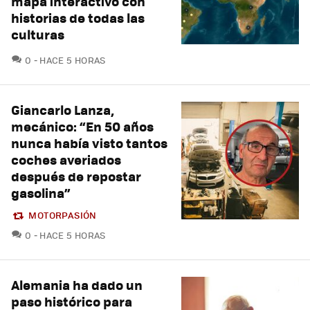
mapa interactivo con
historias de todas las
culturas
COMENTARIOS
0
HACE 5 HORAS
Giancarlo Lanza,
mecánico: “En 50 años
nunca había visto tantos
coches averiados
después de repostar
gasolina”
MOTORPASIÓN
COMENTARIOS
0
HACE 5 HORAS
Alemania ha dado un
paso histórico para