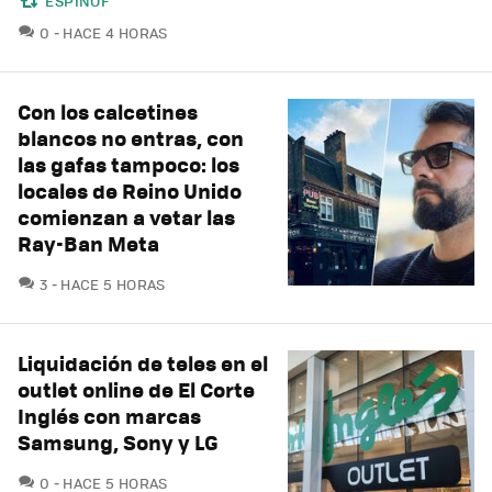
ESPINOF
COMENTARIOS
0
HACE 4 HORAS
Con los calcetines
blancos no entras, con
las gafas tampoco: los
locales de Reino Unido
comienzan a vetar las
Ray-Ban Meta
COMENTARIOS
3
HACE 5 HORAS
Liquidación de teles en el
outlet online de El Corte
Inglés con marcas
Samsung, Sony y LG
COMENTARIOS
0
HACE 5 HORAS