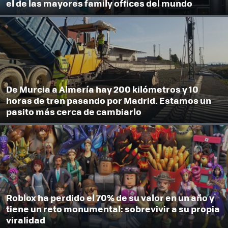
el de las mayores family offices del mundo
De Murcia a Almería hay 200 kilómetros y 10
horas de tren pasando por Madrid. Estamos un
pasito más cerca de cambiarlo
Roblox ha perdido el 70% de su valor en un año y
tiene un reto monumental: sobrevivir a su propia
viralidad