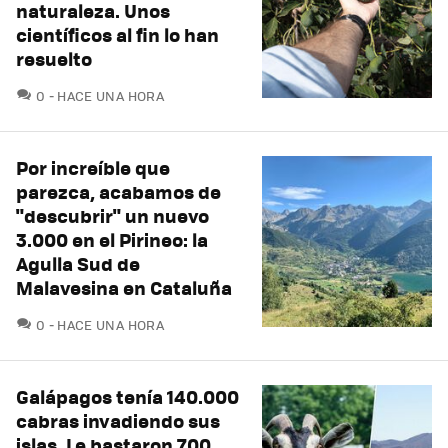
naturaleza. Unos
científicos al fin lo han
resuelto
COMENTARIOS
0
HACE UNA HORA
Por increíble que
parezca, acabamos de
"descubrir" un nuevo
3.000 en el Pirineo: la
Agulla Sud de
Malavesina en Cataluña
COMENTARIOS
0
HACE UNA HORA
Galápagos tenía 140.000
cabras invadiendo sus
islas. Le bastaron 700