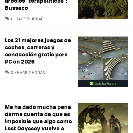
árboles "terapéuticos":
Bussaco
COMENTARIOS
1
HACE 3 HORAS
Los 21 mejores juegos de
coches, carreras y
conducción gratis para
PC en 2026
COMENTARIOS
0
HACE 3 HORAS
Me ha dado mucha pena
darme cuenta de que es
imposible que algo como
Lost Odyssey vuelva a