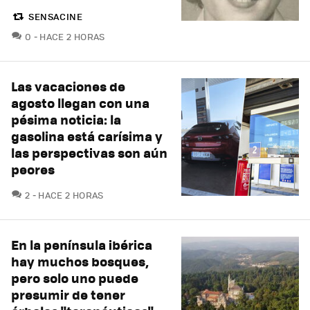
SENSACINE
COMENTARIOS
0
HACE 2 HORAS
Las vacaciones de
agosto llegan con una
pésima noticia: la
gasolina está carísima y
las perspectivas son aún
peores
COMENTARIOS
2
HACE 2 HORAS
En la península ibérica
hay muchos bosques,
pero solo uno puede
presumir de tener