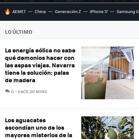
HOY SE HABLA DE
AEMET
China
Generación Z
iPhone 17
Samsung G
LO ÚLTIMO
La energía eólica no sabe
qué demonios hacer con
las aspas viejas. Navarra
tiene la solución: palas
de madera
COMENTARIOS
0
HACE 20 MINS
Los aguacates
escondían uno de los
mayores misterios de la