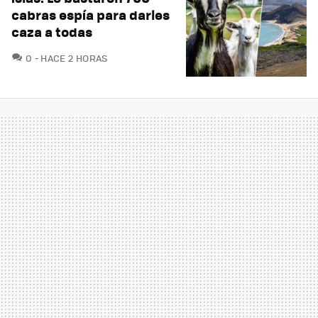
cabras espía para darles
caza a todas
COMENTARIOS
0
HACE 2 HORAS