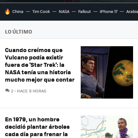
HOY SE HABLA DE
China
Tim Cook
NASA
Fallout
iPhone 17
Arabi
LO ÚLTIMO
Cuando creímos que
Vulcano podía existir
fuera de 'Star Trek': la
NASA tenía una historia
mucho mejor que contar
COMENTARIOS
2
HACE 9 HORAS
En 1979, un hombre
decidió plantar árboles
cada día para frenar la