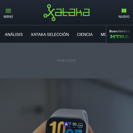
MENÚ
NUEVO
Suscríbete a
ANÁLISIS
XATAKA SELECCIÓN
CIENCIA
MOVILIDAD