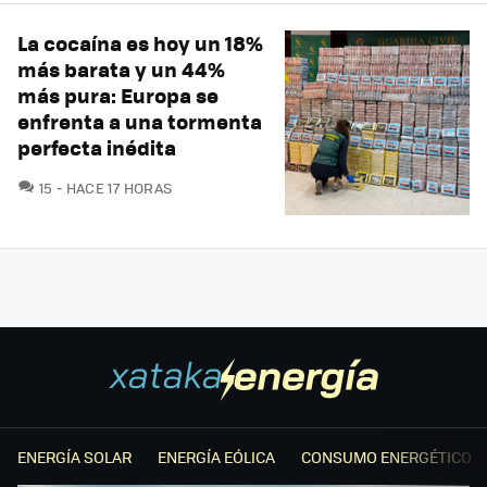
La cocaína es hoy un 18%
más barata y un 44%
más pura: Europa se
enfrenta a una tormenta
perfecta inédita
COMENTARIOS
15
HACE 17 HORAS
ENERGÍA SOLAR
ENERGÍA EÓLICA
CONSUMO ENERGÉTICO