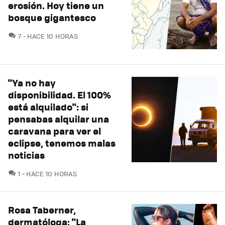
erosión. Hoy tiene un
bosque gigantesco
COMENTARIOS
7
HACE 10 HORAS
"Ya no hay
disponibilidad. El 100%
está alquilado": si
pensabas alquilar una
caravana para ver el
eclipse, tenemos malas
noticias
COMENTARIOS
1
HACE 10 HORAS
Rosa Taberner,
dermatóloga: "La