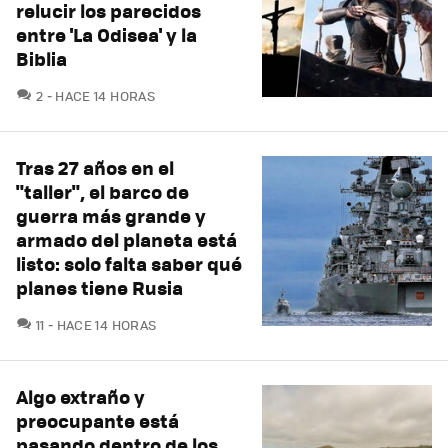
relucir los parecidos
entre 'La Odisea' y la
Biblia
COMENTARIOS
2
HACE 14 HORAS
Tras 27 años en el
"taller", el barco de
guerra más grande y
armado del planeta está
listo: solo falta saber qué
planes tiene Rusia
COMENTARIOS
11
HACE 14 HORAS
Algo extraño y
preocupante está
pasando dentro de los