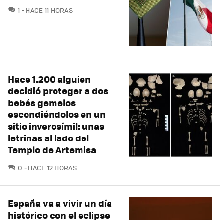
COMENTARIOS
1
HACE 11 HORAS
Hace 1.200 alguien
decidió proteger a dos
bebés gemelos
escondiéndolos en un
sitio inverosímil: unas
letrinas al lado del
Templo de Artemisa
COMENTARIOS
0
HACE 12 HORAS
España va a vivir un día
histórico con el eclipse