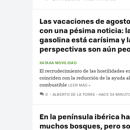
Las vacaciones de agosto
con una pésima noticia: l
gasolina está carísima y l
perspectivas son aún pe
XATAKA MOVILIDAD
El recrudecimiento de las hostilidades e
coinciden con la reducción de la ayuda a
combustible
LEER MÁS »
COMENTARIOS
0
ALBERTO DE LA TORRE
HACE 34 MINUT
En la península ibérica h
muchos bosques, pero so