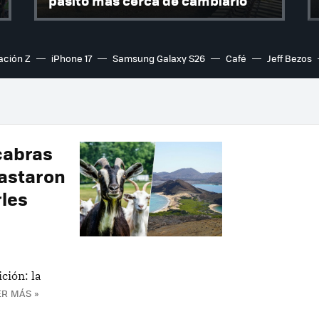
pasito más cerca de cambiarlo
ación Z
iPhone 17
Samsung Galaxy S26
Café
Jeff Bezos
cabras
bastaron
rles
ción: la
ER MÁS »