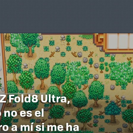
 Fold8 Ultra,
 no es el
o a mí si me ha