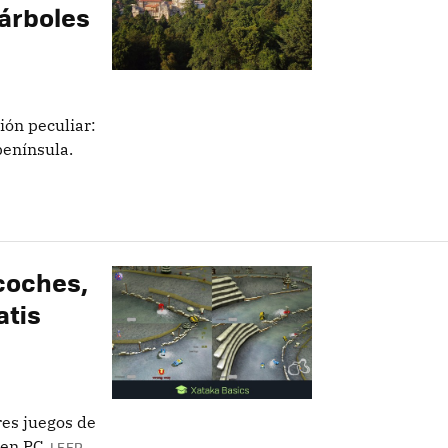
árboles
ión peculiar:
península.
 coches,
atis
res juegos de
 en PC.
LEER