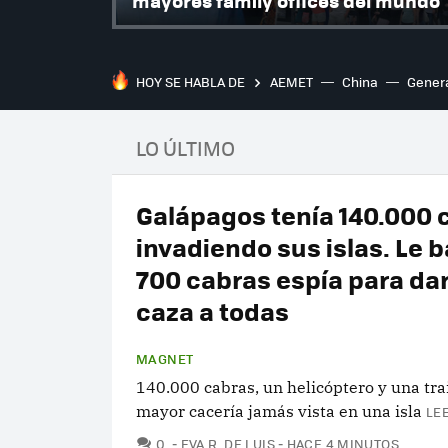
mayores family offices del mundo
HOY SE HABLA DE
AEMET
China
Gener
LO ÚLTIMO
Galápagos tenía 140.000 
invadiendo sus islas. Le 
700 cabras espía para da
caza a todas
MAGNET
140.000 cabras, un helicóptero y una trai
mayor cacería jamás vista en una isla
LE
COMENTARIOS
0
EVA R. DE LUIS
HACE 4 MINUTOS