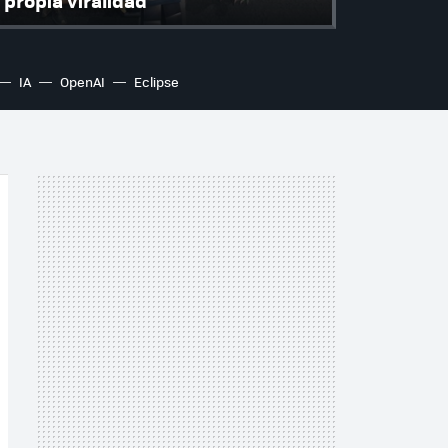
propia viralidad
IA
OpenAI
Eclipse