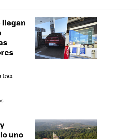
 llegan
a
as
ores
n Irán
l
OS
ay
lo uno