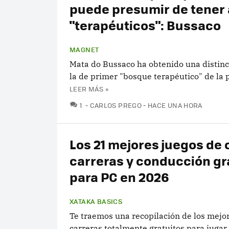
puede presumir de tener 
"terapéuticos": Bussaco
MAGNET
Mata do Bussaco ha obtenido una distinc
la de primer "bosque terapéutico" de la 
LEER MÁS »
COMENTARIOS
1
CARLOS PREGO
HACE UNA HORA
Los 21 mejores juegos de
carreras y conducción gr
para PC en 2026
XATAKA BASICS
Te traemos una recopilación de los mejo
carreras totalmente gratuitos para jugar