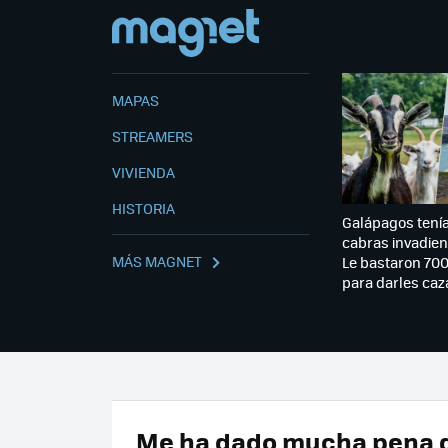
MAPAS
STREAMERS
VIVIENDA
HISTORIA
Galápagos tení
cabras invadien
MÁS MAGNET
Le bastaron 700
para darles caz
Me ha dado mucha pena