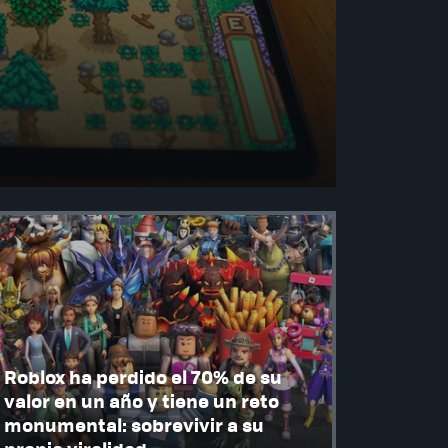
Roblox ha perdido el 70% de su
valor en un año y tiene un reto
monumental: sobrevivir a su