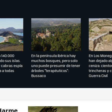
a 140.000
En la península ibérica hay
En Los Monegr
do sus islas.
muchos bosques, pero solo
han dejado a
 cabras espía
uno puede presumir de tener
ceniza: cient
a a todas
árboles "terapéuticos":
trincheras y 
Bussaco
Guerra Civil
 darme