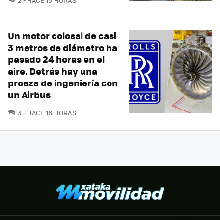
2
HACE 15 HORAS
Un motor colosal de casi
3 metros de diámetro ha
pasado 24 horas en el
aire. Detrás hay una
proeza de ingeniería con
un Airbus
COMENTARIOS
3
HACE 16 HORAS