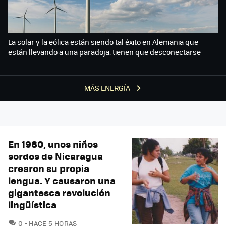
La solar y la eólica están siendo tal éxito en Alemania que
están llevando a una paradoja: tienen que desconectarse
MÁS ENERGÍA
En 1980, unos niños
sordos de Nicaragua
crearon su propia
lengua. Y causaron una
gigantesca revolución
lingüística
COMENTARIOS
0
HACE 5 HORAS