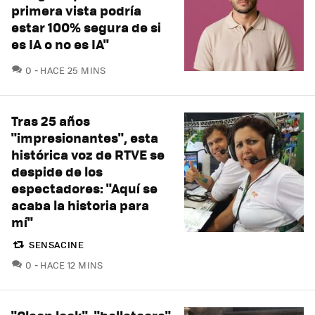
primera vista podría
estar 100% segura de si
es IA o no es IA"
COMENTARIOS
0
HACE 25 MINS
Tras 25 años
"impresionantes", esta
histórica voz de RTVE se
despide de los
espectadores: "Aquí se
acaba la historia para
mí"
SENSACINE
COMENTARIOS
0
HACE 12 MINS