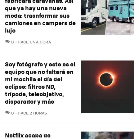
fabricara caravanas. Así
que ya hay una nueva
moda: trasnformar sus
camiones en campers de
lujo
COMENTARIOS
0
HACE UNA HORA
Soy fotógrafo y este es el
equipo que no faltará en
mi mochila el día del
eclipse: filtros ND,
trípode, teleobjetivo,
disparador y más
COMENTARIOS
0
HACE 2 HORAS
Netflix acaba de