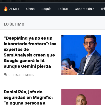
HOY SE HABLA DE
AEMET
China
Sequía
Fallout
Generación Z
iP
LO ÚLTIMO
“DeepMind ya no es un
laboratorio frontera”: los
expertos de
SemiAnalysis creen que
Google ganará la IA
aunque Gemini pierda
COMENTARIOS
0
HACE 11 MINS
Daniel Púa, jefe de
seguridad en Magnific:
"ninguna persona a