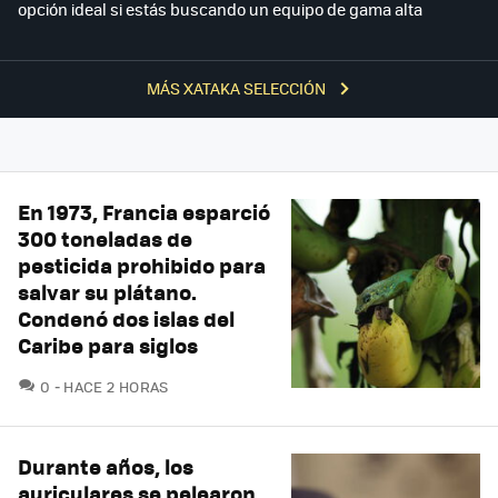
opción ideal si estás buscando un equipo de gama alta
MÁS XATAKA SELECCIÓN
En 1973, Francia esparció
300 toneladas de
pesticida prohibido para
salvar su plátano.
Condenó dos islas del
Caribe para siglos
COMENTARIOS
0
HACE 2 HORAS
Durante años, los
auriculares se pelearon