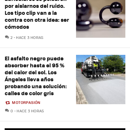
por aislarnos del ruido.
Los tipo clip van a la
contra con otra idea: ser
cómodos
COMENTARIOS
2
HACE 3 HORAS
El asfalto negro puede
absorber hasta el 95 %
del calor del sol. Los
Ángeles lleva años
probando una solución:
calles de color gris
MOTORPASIÓN
COMENTARIOS
0
HACE 3 HORAS