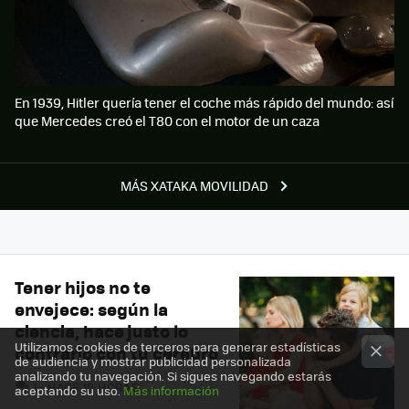
En 1939, Hitler quería tener el coche más rápido del mundo: así
que Mercedes creó el T80 con el motor de un caza
MÁS XATAKA MOVILIDAD
Tener hijos no te
envejece: según la
ciencia, hace justo lo
Utilizamos cookies de terceros para generar estadísticas
contrario con tu cerebro
de audiencia y mostrar publicidad personalizada
analizando tu navegación. Si sigues navegando estarás
COMENTARIOS
1
HACE 16 HORAS
aceptando su uso.
Más información