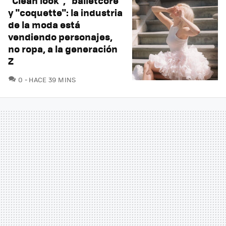
"Clean look", "balletcore"
y "coquette": la industria
de la moda está
vendiendo personajes,
no ropa, a la generación
Z
COMENTARIOS
0
HACE 39 MINS