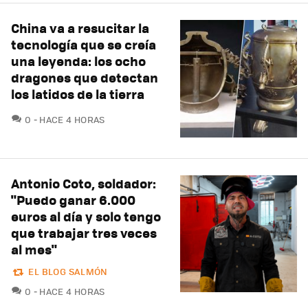
China va a resucitar la
tecnología que se creía
una leyenda: los ocho
dragones que detectan
los latidos de la tierra
COMENTARIOS
0
HACE 4 HORAS
Antonio Coto, soldador:
"Puedo ganar 6.000
euros al día y solo tengo
que trabajar tres veces
al mes"
EL BLOG SALMÓN
COMENTARIOS
0
HACE 4 HORAS