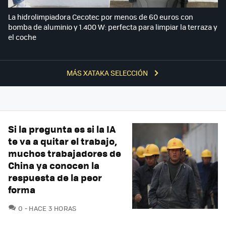
La hidrolimpiadora Cecotec por menos de 60 euros con
bomba de aluminio y 1.400 W: perfecta para limpiar la terraza y
el coche
MÁS XATAKA SELECCIÓN
Si la pregunta es si la IA
te va a quitar el trabajo,
muchos trabajadores de
China ya conocen la
respuesta de la peor
forma
COMENTARIOS
0
HACE 3 HORAS