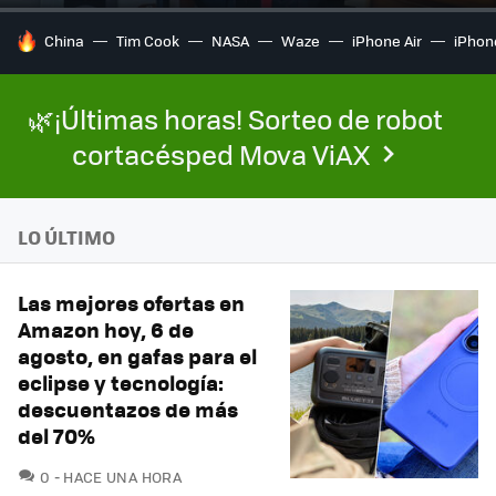
HOY SE HABLA DE
China
Tim Cook
NASA
Waze
iPhone Air
iPhone
🌿¡Últimas horas! Sorteo de robot
cortacésped Mova ViAX
LO ÚLTIMO
Las mejores ofertas en
Amazon hoy, 6 de
agosto, en gafas para el
eclipse y tecnología:
descuentazos de más
del 70%
COMENTARIOS
0
HACE UNA HORA