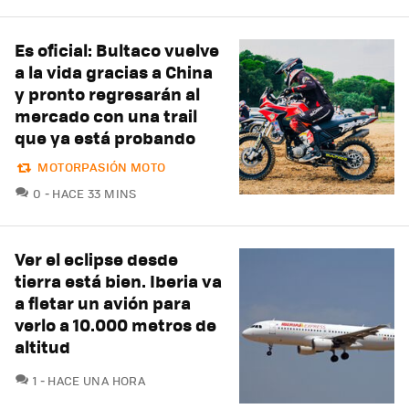
Es oficial: Bultaco vuelve
a la vida gracias a China
y pronto regresarán al
mercado con una trail
que ya está probando
MOTORPASIÓN MOTO
COMENTARIOS
0
HACE 33 MINS
Ver el eclipse desde
tierra está bien. Iberia va
a fletar un avión para
verlo a 10.000 metros de
altitud
COMENTARIOS
1
HACE UNA HORA