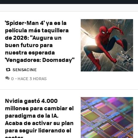
'Spider-Man 4' ya es la
película más taquillera
de 2026: "Augura un
buen futuro para
nuestra esperada
'Vengadores: Doomsday"
SENSACINE
COMENTARIOS
0
HACE 3 HORAS
Nvidia gastó 4.000
millones para cambiar el
paradigma de la IA.
Acaba de activar su plan
para seguir liderando el
sector