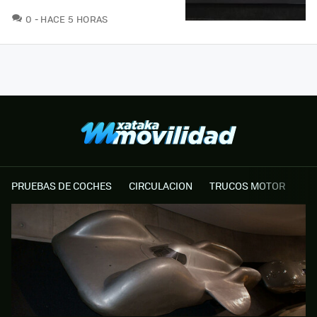
COMENTARIOS
0
HACE 5 HORAS
PRUEBAS DE COCHES
CIRCULACION
TRUCOS MOTOR