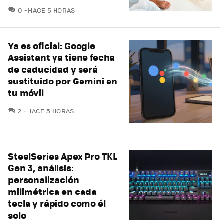
COMENTARIOS
0
HACE 5 HORAS
Ya es oficial: Google
Assistant ya tiene fecha
de caducidad y será
sustituido por Gemini en
tu móvil
COMENTARIOS
2
HACE 5 HORAS
SteelSeries Apex Pro TKL
Gen 3, análisis:
personalización
milimétrica en cada
tecla y rápido como él
solo