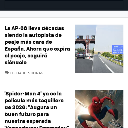
La AP-68 lleva décadas
siendo la autopista de
peaje más cara de
España. Ahora que expira
el peaje, seguirá
siéndolo
COMENTARIOS
0
HACE 3 HORAS
'Spider-Man 4' ya es la
película más taquillera
de 2026: "Augura un
buen futuro para
nuestra esperada
'Vengadores: Doomsday"