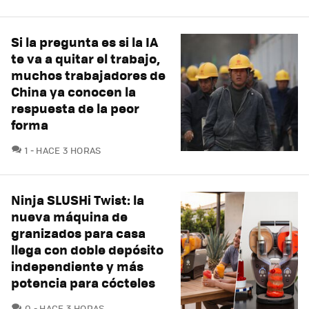
Si la pregunta es si la IA
te va a quitar el trabajo,
muchos trabajadores de
China ya conocen la
respuesta de la peor
forma
COMENTARIOS
1
HACE 3 HORAS
Ninja SLUSHi Twist: la
nueva máquina de
granizados para casa
llega con doble depósito
independiente y más
potencia para cócteles
COMENTARIOS
0
HACE 3 HORAS