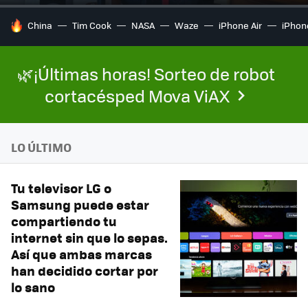
HOY SE HABLA DE
China
Tim Cook
NASA
Waze
iPhone Air
iPhone
🌿¡Últimas horas! Sorteo de robot
cortacésped Mova ViAX
LO ÚLTIMO
Tu televisor LG o
Samsung puede estar
compartiendo tu
internet sin que lo sepas.
Así que ambas marcas
han decidido cortar por
lo sano