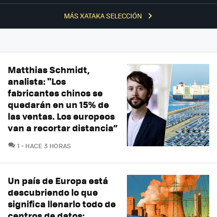
MÁS XATAKA SELECCIÓN
Matthias Schmidt,
analista: "Los
fabricantes chinos se
quedarán en un 15% de
las ventas. Los europeos
van a recortar distancia”
COMENTARIOS
1
HACE 3 HORAS
Un país de Europa está
descubriendo lo que
significa llenarlo todo de
centros de datos: