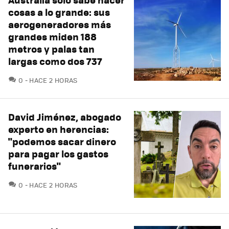
cosas a lo grande: sus
aerogeneradores más
grandes miden 188
metros y palas tan
largas como dos 737
COMENTARIOS
0
HACE 2 HORAS
David Jiménez, abogado
experto en herencias:
"podemos sacar dinero
para pagar los gastos
funerarios"
COMENTARIOS
0
HACE 2 HORAS