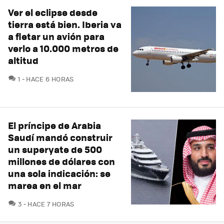
Ver el eclipse desde
tierra está bien. Iberia va
a fletar un avión para
verlo a 10.000 metros de
altitud
COMENTARIOS
1
HACE 6 HORAS
El príncipe de Arabia
Saudí mandó construir
un superyate de 500
millones de dólares con
una sola indicación: se
marea en el mar
COMENTARIOS
3
HACE 7 HORAS