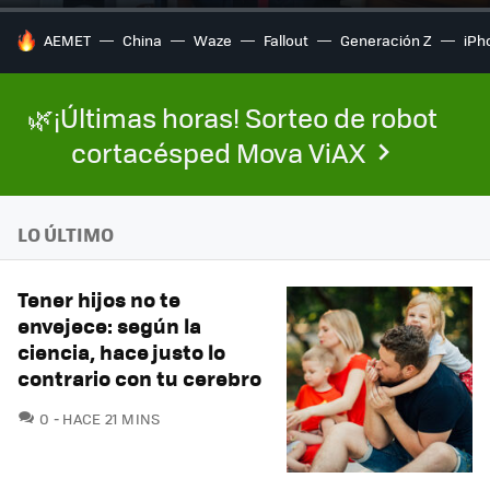
HOY SE HABLA DE
AEMET
China
Waze
Fallout
Generación Z
iPh
🌿¡Últimas horas! Sorteo de robot
cortacésped Mova ViAX
LO ÚLTIMO
Tener hijos no te
envejece: según la
ciencia, hace justo lo
contrario con tu cerebro
COMENTARIOS
0
HACE 21 MINS