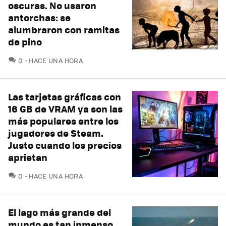
oscuras. No usaron
antorchas: se
alumbraron con ramitas
de pino
COMENTARIOS
0
HACE UNA HORA
Las tarjetas gráficas con
16 GB de VRAM ya son las
más populares entre los
jugadores de Steam.
Justo cuando los precios
aprietan
COMENTARIOS
0
HACE UNA HORA
El lago más grande del
mundo es tan inmenso