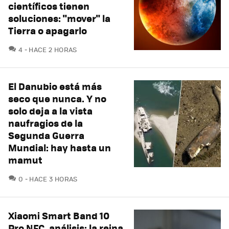
científicos tienen
soluciones: "mover" la
Tierra o apagarlo
COMENTARIOS
4
HACE 2 HORAS
El Danubio está más
seco que nunca. Y no
solo deja a la vista
naufragios de la
Segunda Guerra
Mundial: hay hasta un
mamut
COMENTARIOS
0
HACE 3 HORAS
Xiaomi Smart Band 10
Pro NFC, análisis: la reina