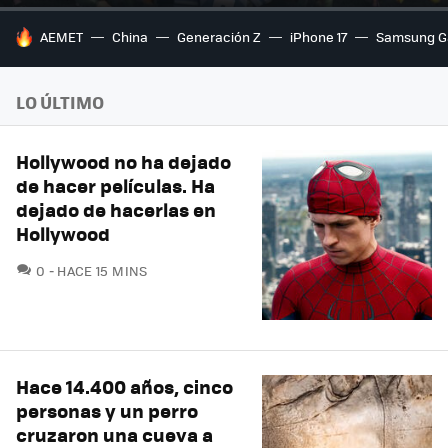
HOY SE HABLA DE
AEMET
China
Generación Z
iPhone 17
Samsung G
LO ÚLTIMO
Hollywood no ha dejado
de hacer películas. Ha
dejado de hacerlas en
Hollywood
COMENTARIOS
0
HACE 15 MINS
Hace 14.400 años, cinco
personas y un perro
cruzaron una cueva a