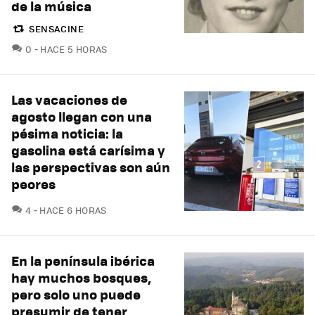
de la música
SENSACINE
COMENTARIOS
0
HACE 5 HORAS
Las vacaciones de
agosto llegan con una
pésima noticia: la
gasolina está carísima y
las perspectivas son aún
peores
COMENTARIOS
4
HACE 6 HORAS
En la península ibérica
hay muchos bosques,
pero solo uno puede
presumir de tener