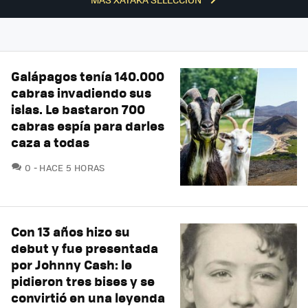
Galápagos tenía 140.000
cabras invadiendo sus
islas. Le bastaron 700
cabras espía para darles
caza a todas
COMENTARIOS
0
HACE 5 HORAS
Con 13 años hizo su
debut y fue presentada
por Johnny Cash: le
pidieron tres bises y se
convirtió en una leyenda