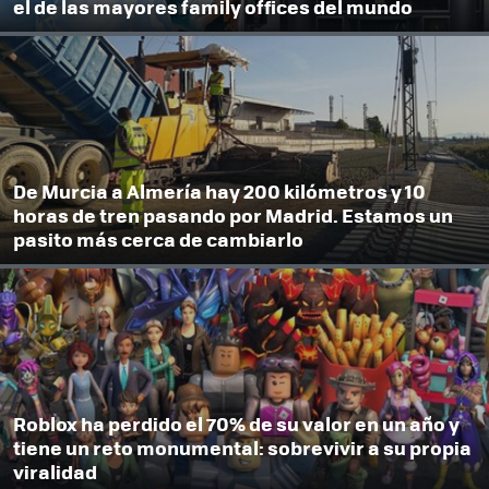
el de las mayores family offices del mundo
De Murcia a Almería hay 200 kilómetros y 10
horas de tren pasando por Madrid. Estamos un
pasito más cerca de cambiarlo
Roblox ha perdido el 70% de su valor en un año y
tiene un reto monumental: sobrevivir a su propia
viralidad