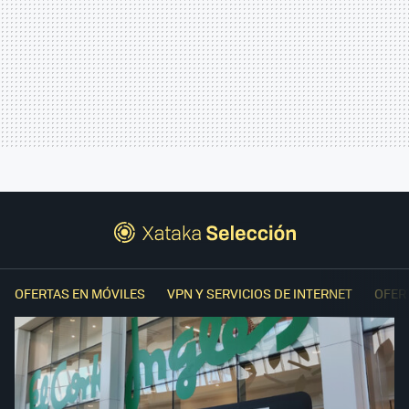
OFERTAS EN MÓVILES
VPN Y SERVICIOS DE INTERNET
OFER