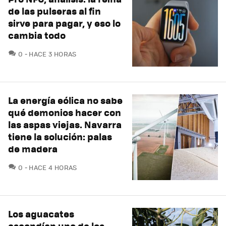
de las pulseras al fin
sirve para pagar, y eso lo
cambia todo
COMENTARIOS
0
HACE 3 HORAS
La energía eólica no sabe
qué demonios hacer con
las aspas viejas. Navarra
tiene la solución: palas
de madera
COMENTARIOS
0
HACE 4 HORAS
Los aguacates
escondían uno de los