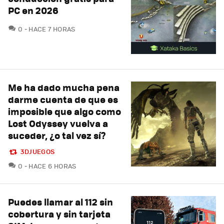
PC en 2026
COMENTARIOS
0
HACE 7 HORAS
Me ha dado mucha pena
darme cuenta de que es
imposible que algo como
Lost Odyssey vuelva a
suceder, ¿o tal vez sí?
3DJUEGOS
COMENTARIOS
0
HACE 6 HORAS
Puedes llamar al 112 sin
cobertura y sin tarjeta