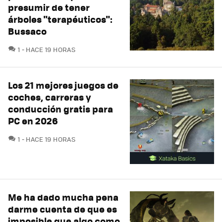
presumir de tener
árboles "terapéuticos":
Bussaco
COMENTARIOS
1
HACE 19 HORAS
Los 21 mejores juegos de
coches, carreras y
conducción gratis para
PC en 2026
COMENTARIOS
1
HACE 19 HORAS
Me ha dado mucha pena
darme cuenta de que es
imposible que algo como