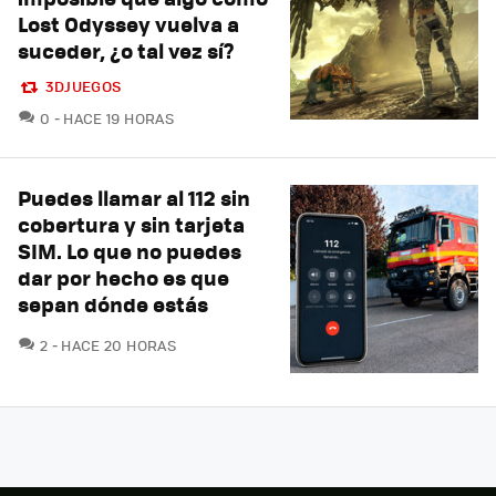
Lost Odyssey vuelva a
suceder, ¿o tal vez sí?
3DJUEGOS
COMENTARIOS
0
HACE 19 HORAS
Puedes llamar al 112 sin
cobertura y sin tarjeta
SIM. Lo que no puedes
dar por hecho es que
sepan dónde estás
COMENTARIOS
2
HACE 20 HORAS