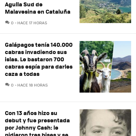
Agulla Sud de
Malavesina en Cataluña
COMENTARIOS
0
HACE 17 HORAS
Galápagos tenía 140.000
cabras invadiendo sus
islas. Le bastaron 700
cabras espía para darles
caza a todas
COMENTARIOS
0
HACE 18 HORAS
Con 13 años hizo su
debut y fue presentada
por Johnny Cash: le
pidieron tres bises y se