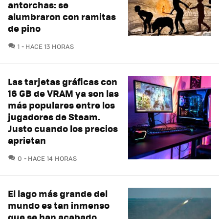
antorchas: se
alumbraron con ramitas
de pino
COMENTARIOS
1
HACE 13 HORAS
Las tarjetas gráficas con
16 GB de VRAM ya son las
más populares entre los
jugadores de Steam.
Justo cuando los precios
aprietan
COMENTARIOS
0
HACE 14 HORAS
El lago más grande del
mundo es tan inmenso
que se han acabado