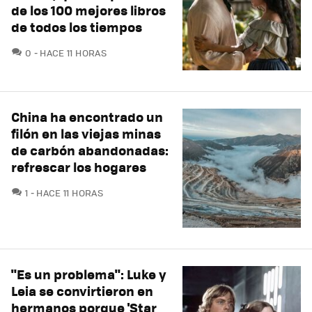
de los 100 mejores libros
de todos los tiempos
COMENTARIOS
0
HACE 11 HORAS
China ha encontrado un
filón en las viejas minas
de carbón abandonadas:
refrescar los hogares
COMENTARIOS
1
HACE 11 HORAS
"Es un problema": Luke y
Leia se convirtieron en
hermanos porque 'Star