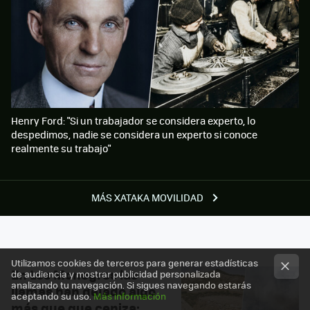
Henry Ford: "Si un trabajador se considera experto, lo
despedimos, nadie se considera un experto si conoce
realmente su trabajo"
MÁS XATAKA MOVILIDAD
Utilizamos cookies de terceros para generar estadísticas
En Los Monegros las
de audiencia y mostrar publicidad personalizada
analizando tu navegación. Si sigues navegando estarás
llamas han dejado algo
aceptando su uso.
Más información
más que que ceniza: