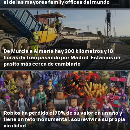
el de las mayores family offices del mundo
De Murcia a Almería hay 200 kilómetros y 10
horas de tren pasando por Madrid. Estamos un
pasito más cerca de cambiarlo
Roblox ha perdido el 70% de su valor en un año y
tiene un reto monumental: sobrevivir a su propia
viralidad