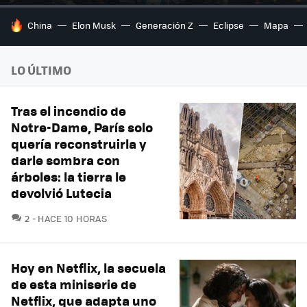
HOY SE HABLA DE
China
Elon Musk
Generación Z
Eclipse
Mapa
LO ÚLTIMO
Tras el incendio de
Notre-Dame, París solo
quería reconstruirla y
darle sombra con
árboles: la tierra le
devolvió Lutecia
COMENTARIOS
2
HACE 10 HORAS
Hoy en Netflix, la secuela
de esta miniserie de
Netflix, que adapta uno