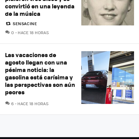
convirtió en una leyenda
de la música
SENSACINE
COMENTARIOS
0
HACE 18 HORAS
Las vacaciones de
agosto llegan con una
pésima noticia: la
gasolina está carísima y
las perspectivas son aún
peores
COMENTARIOS
6
HACE 18 HORAS