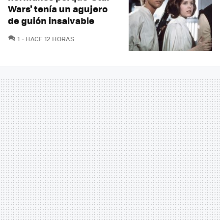
Wars' tenía un agujero
de guión insalvable
COMENTARIOS
1
HACE 12 HORAS