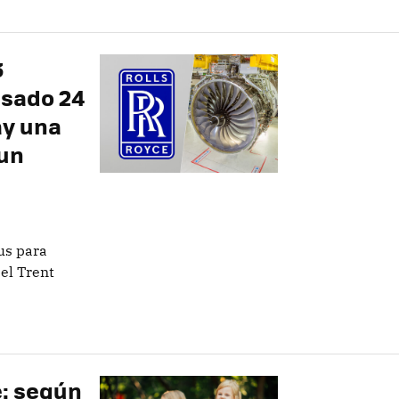
3
asado 24
ay una
 un
us para
el Trent
e: según