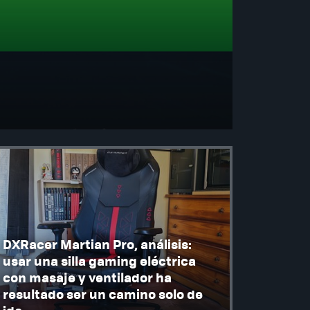
DXRacer Martian Pro, análisis:
usar una silla gaming eléctrica
con masaje y ventilador ha
resultado ser un camino solo de