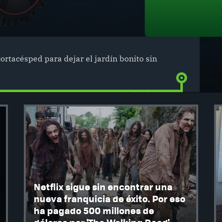
cortacésped para dejar el jardín bonito sin
Netflix sigue sin encontrar una
nueva franquicia de éxito. Por eso
ha pagado 500 millones de