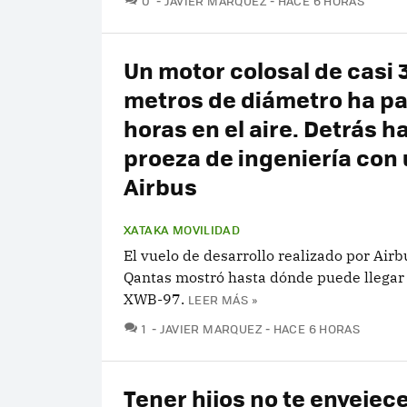
0
JAVIER MARQUEZ
HACE 6 HORAS
Un motor colosal de casi 
metros de diámetro ha p
horas en el aire. Detrás h
proeza de ingeniería con
Airbus
XATAKA MOVILIDAD
El vuelo de desarrollo realizado por Airb
Qantas mostró hasta dónde puede llegar 
XWB-97.
LEER MÁS »
COMENTARIOS
1
JAVIER MARQUEZ
HACE 6 HORAS
Tener hijos no te envejec