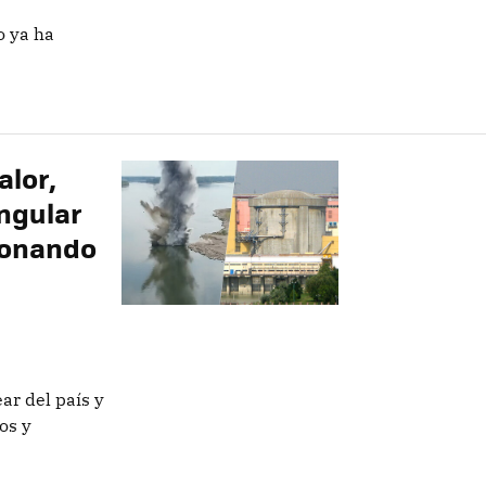
o ya ha
alor,
ngular
ionando
ar del país y
os y