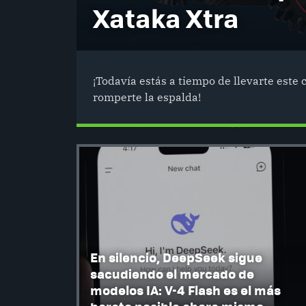
Xataka Xtra
¡Todavía estás a tiempo de llevarte este 
romperte la espalda!
En silencio, DeepSeek sigue
sacudiendo el mercado de
modelos IA: V-4 Flash es el más