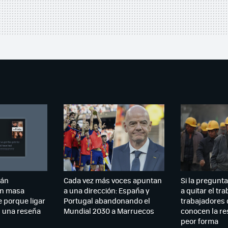
tán
Cada vez más voces apuntan
Si la pregunta 
n masa
a una dirección: España y
a quitar el tr
 porque ligar
Portugal abandonando el
trabajadores 
n una reseña
Mundial 2030 a Marruecos
conocen la re
peor forma