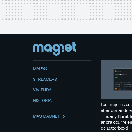
MAPAS
STREAMERS
VIVIENDA
HISTORIA
Las mujeres es
abandonando e
MÁS MAGNET
Tinder y Bumble
ahora ocurre e
de Letterboxd