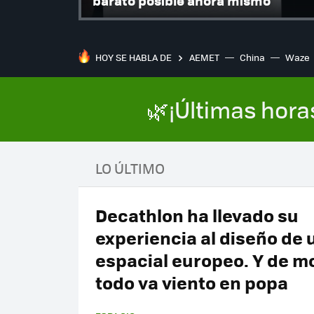
barato posible ahora mismo
HOY SE HABLA DE
AEMET
China
Waze
🌿¡Últimas hora
LO ÚLTIMO
Decathlon ha llevado su
experiencia al diseño de u
espacial europeo. Y de 
todo va viento en popa