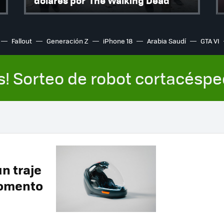
dólares por 'The Walking Dead'
Fallout
Generación Z
iPhone 18
Arabia Saudí
GTA VI
s! Sorteo de robot cortacésp
n traje
momento