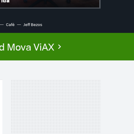
ida
Café
Jeff Bezos
ed Mova ViAX