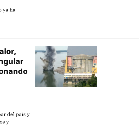
o ya ha
alor,
ngular
ionando
ar del país y
os y