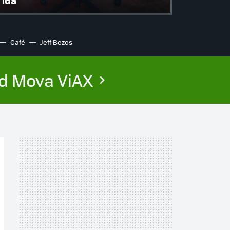
ida
Café
Jeff Bezos
ed Mova ViAX