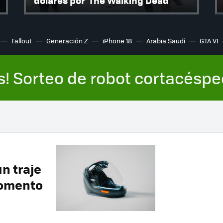
dólares por 'The Walking Dead'
Fallout
Generación Z
iPhone 18
Arabia Saudí
GTA VI
s! Sorteo de robot cortacésp
n traje
momento