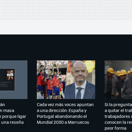
tán
Cada vez más voces apuntan
Si la pregunta 
n masa
a una dirección: España y
a quitar el tr
 porque ligar
Portugal abandonando el
trabajadores 
n una reseña
Mundial 2030 a Marruecos
conocen la re
peor forma