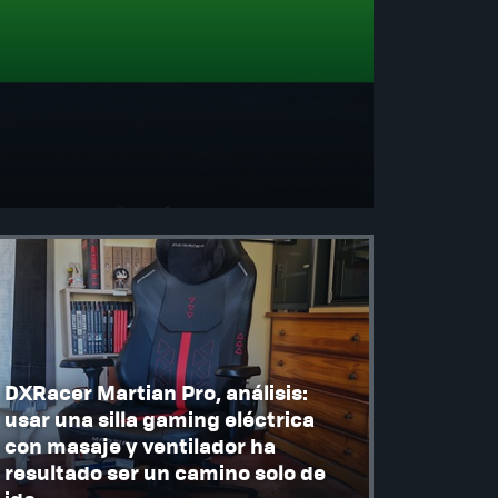
DXRacer Martian Pro, análisis:
usar una silla gaming eléctrica
con masaje y ventilador ha
resultado ser un camino solo de