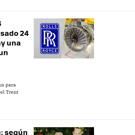
3
asado 24
ay una
 un
us para
el Trent
e: según