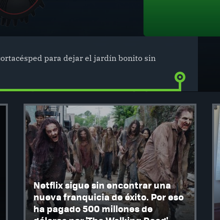
cortacésped para dejar el jardín bonito sin
Netflix sigue sin encontrar una
nueva franquicia de éxito. Por eso
ha pagado 500 millones de