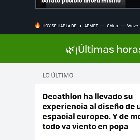
barato posible ahora mismo
HOY SE HABLA DE
AEMET
China
Waze
🌿¡Últimas hora
LO ÚLTIMO
Decathlon ha llevado su
experiencia al diseño de u
espacial europeo. Y de 
todo va viento en popa