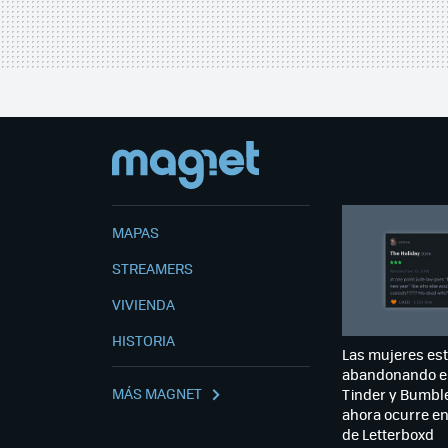
MAPAS
STREAMERS
VIVIENDA
HISTORIA
Las mujeres es
abandonando e
MÁS MAGNET
Tinder y Bumble
ahora ocurre e
de Letterboxd