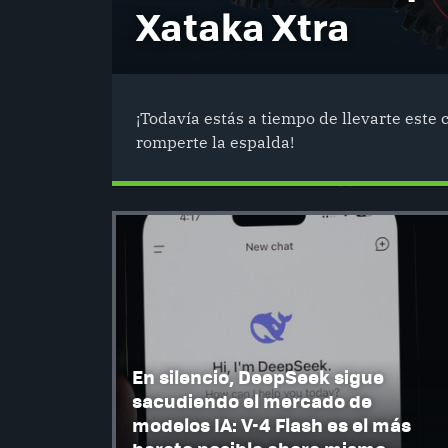
Xataka Xtra
¡Todavía estás a tiempo de llevarte este 
romperte la espalda!
En silencio, DeepSeek sigue
sacudiendo el mercado de
modelos IA: V-4 Flash es el más