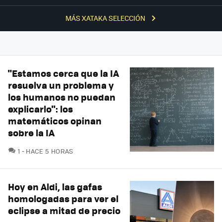
MÁS XATAKA SELECCIÓN
"Estamos cerca que la IA
resuelva un problema y
los humanos no puedan
explicarlo": los
matemáticos opinan
sobre la IA
COMENTARIOS
1
HACE 5 HORAS
Hoy en Aldi, las gafas
homologadas para ver el
eclipse a mitad de precio