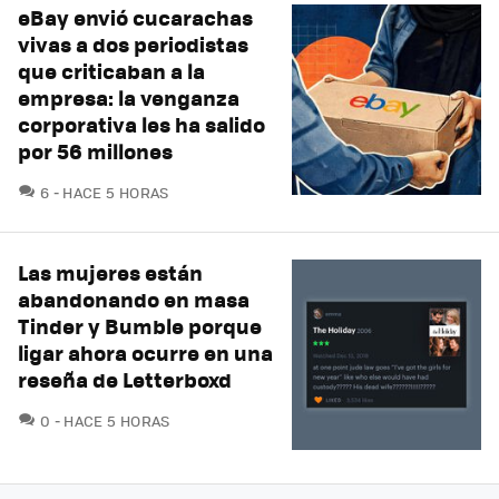
eBay envió cucarachas
vivas a dos periodistas
que criticaban a la
empresa: la venganza
corporativa les ha salido
por 56 millones
COMENTARIOS
6
HACE 5 HORAS
Las mujeres están
abandonando en masa
Tinder y Bumble porque
ligar ahora ocurre en una
reseña de Letterboxd
COMENTARIOS
0
HACE 5 HORAS