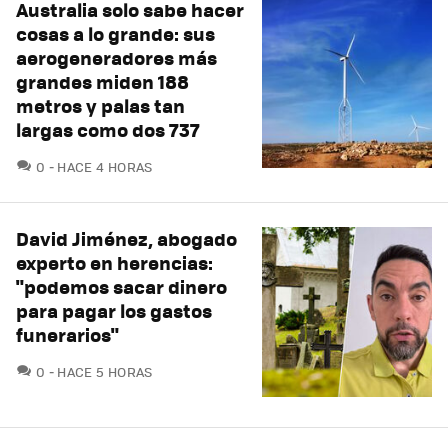
Australia solo sabe hacer
cosas a lo grande: sus
aerogeneradores más
grandes miden 188
metros y palas tan
largas como dos 737
COMENTARIOS
0
HACE 4 HORAS
David Jiménez, abogado
experto en herencias:
"podemos sacar dinero
para pagar los gastos
funerarios"
COMENTARIOS
0
HACE 5 HORAS