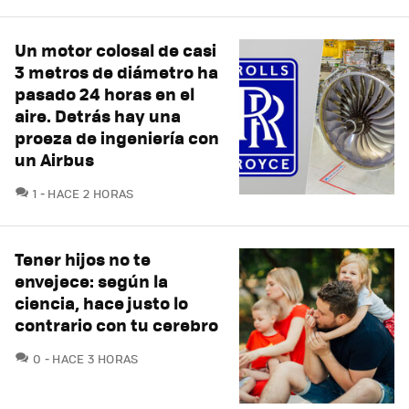
Un motor colosal de casi
3 metros de diámetro ha
pasado 24 horas en el
aire. Detrás hay una
proeza de ingeniería con
un Airbus
COMENTARIOS
1
HACE 2 HORAS
Tener hijos no te
envejece: según la
ciencia, hace justo lo
contrario con tu cerebro
COMENTARIOS
0
HACE 3 HORAS