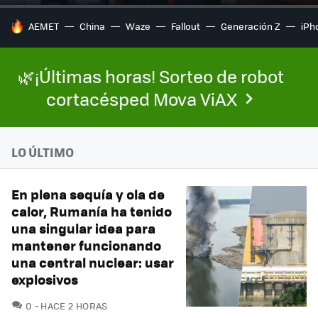
HOY SE HABLA DE
AEMET
China
Waze
Fallout
Generación Z
iPh
🌿¡Últimas horas! Sorteo de robot
cortacésped Mova ViAX
LO ÚLTIMO
En plena sequía y ola de
calor, Rumanía ha tenido
una singular idea para
mantener funcionando
una central nuclear: usar
explosivos
COMENTARIOS
0
HACE 2 HORAS