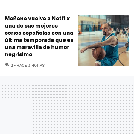
Mañana vuelve a Netflix
una de sus mejores
series españolas con una
última temporada que es
una maravilla de humor
negrísimo
COMENTARIOS
2
HACE 3 HORAS