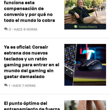
funciona esta
compensación de
convenio y por qué no
todo el mundo lo cobra
COMENTARIOS
0
HACE 6 HORAS
Ya es oficial: Corsair
estrena dos nuevos
teclados y un ratón
gaming para entrar en el
mundo del gaming sin
gastar demasiado
COMENTARIOS
1
HACE 7 HORAS
El punto óptimo del
entrenamiento de fuerza