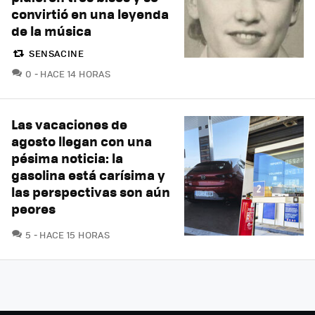
convirtió en una leyenda
de la música
SENSACINE
COMENTARIOS
0
HACE 14 HORAS
Las vacaciones de
agosto llegan con una
pésima noticia: la
gasolina está carísima y
las perspectivas son aún
peores
COMENTARIOS
5
HACE 15 HORAS