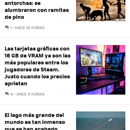
antorchas: se
alumbraron con ramitas
de pino
COMENTARIOS
1
HACE 10 HORAS
Las tarjetas gráficas con
16 GB de VRAM ya son las
más populares entre los
jugadores de Steam.
Justo cuando los precios
aprietan
COMENTARIOS
0
HACE 11 HORAS
El lago más grande del
mundo es tan inmenso
que se han acabado