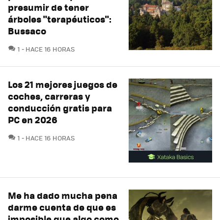
presumir de tener
árboles "terapéuticos":
Bussaco
COMENTARIOS
1
HACE 16 HORAS
Los 21 mejores juegos de
coches, carreras y
conducción gratis para
PC en 2026
COMENTARIOS
1
HACE 16 HORAS
Me ha dado mucha pena
darme cuenta de que es
imposible que algo como