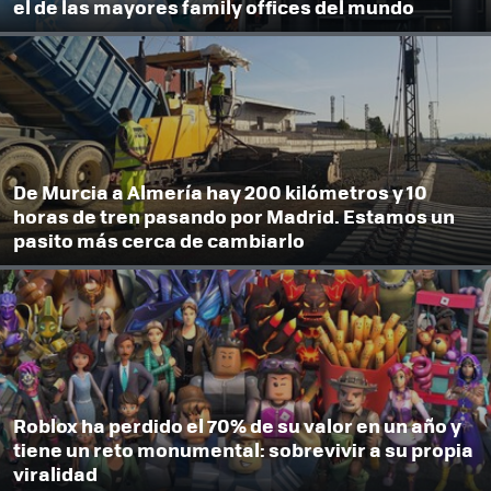
el de las mayores family offices del mundo
De Murcia a Almería hay 200 kilómetros y 10
horas de tren pasando por Madrid. Estamos un
pasito más cerca de cambiarlo
Roblox ha perdido el 70% de su valor en un año y
tiene un reto monumental: sobrevivir a su propia
viralidad