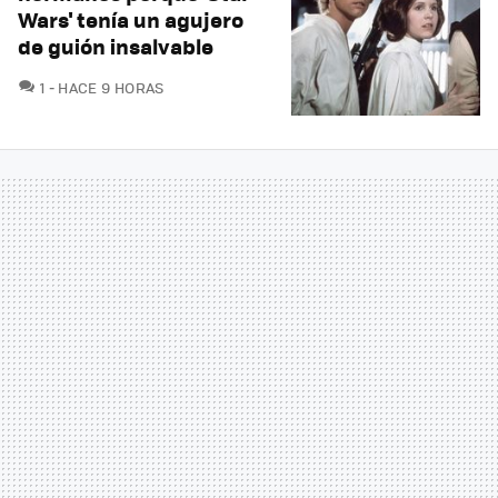
Wars' tenía un agujero
de guión insalvable
COMENTARIOS
1
HACE 9 HORAS