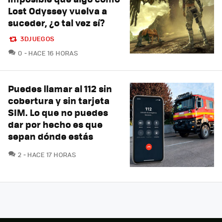
Lost Odyssey vuelva a
suceder, ¿o tal vez sí?
3DJUEGOS
COMENTARIOS
0
HACE 16 HORAS
Puedes llamar al 112 sin
cobertura y sin tarjeta
SIM. Lo que no puedes
dar por hecho es que
sepan dónde estás
COMENTARIOS
2
HACE 17 HORAS