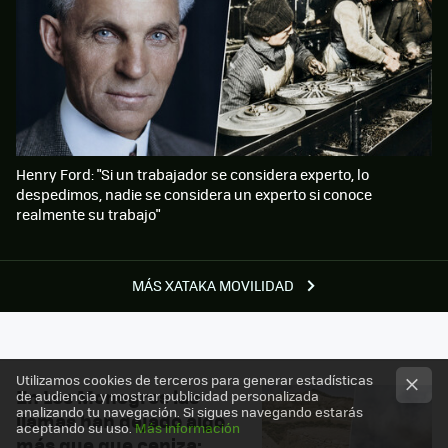
Henry Ford: "Si un trabajador se considera experto, lo
despedimos, nadie se considera un experto si conoce
realmente su trabajo"
MÁS XATAKA MOVILIDAD
Utilizamos cookies de terceros para generar estadísticas
En Los Monegros las
de audiencia y mostrar publicidad personalizada
analizando tu navegación. Si sigues navegando estarás
llamas han dejado algo
aceptando su uso.
Más información
más que que ceniza: