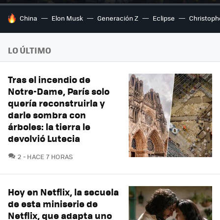
HOY SE HABLA DE
China
Elon Musk
Generación Z
Eclipse
Christoph
LO ÚLTIMO
Tras el incendio de
Notre-Dame, París solo
quería reconstruirla y
darle sombra con
árboles: la tierra le
devolvió Lutecia
COMENTARIOS
2
HACE 7 HORAS
Hoy en Netflix, la secuela
de esta miniserie de
Netflix, que adapta uno