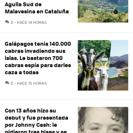
Agulla Sud de
Malavesina en Cataluña
COMENTARIOS
0
HACE 14 HORAS
Galápagos tenía 140.000
cabras invadiendo sus
islas. Le bastaron 700
cabras espía para darles
caza a todas
COMENTARIOS
0
HACE 15 HORAS
Con 13 años hizo su
debut y fue presentada
por Johnny Cash: le
pidieron tres bises y se