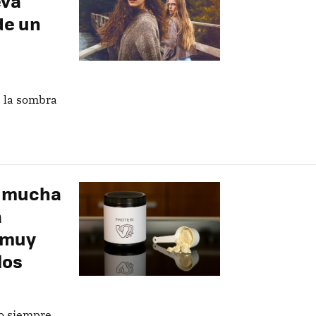
eva
de un
 la sombra
r mucha
a
 muy
los
o siempre