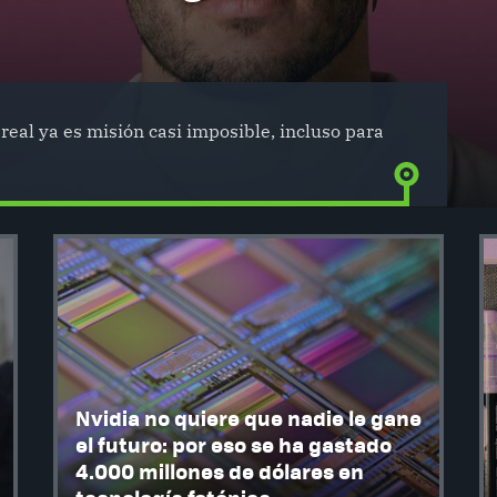
real ya es misión casi imposible, incluso para
Nvidia no quiere que nadie le gane
el futuro: por eso se ha gastado
4.000 millones de dólares en