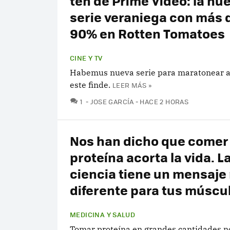
ten de Prime Video: la nu
serie veraniega con más 
90% en Rotten Tomatoes
CINE Y TV
Habemus nueva serie para maratonear a
este finde.
LEER MÁS »
COMENTARIOS
1
JOSE GARCÍA
HACE 2 HORAS
Nos han dicho que come
proteína acorta la vida. L
ciencia tiene un mensaje
diferente para tus múscu
MEDICINA Y SALUD
Tomar proteína en grandes cantidades n