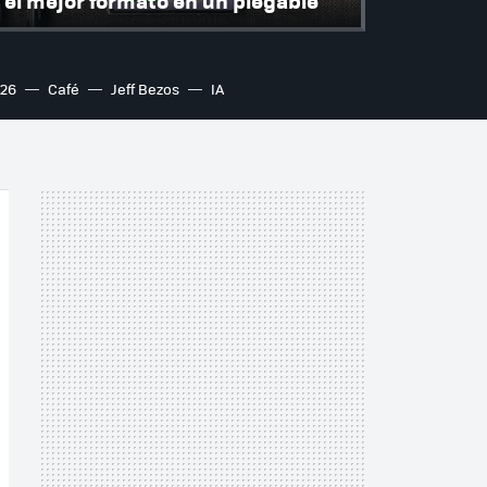
el mejor formato en un plegable
S26
Café
Jeff Bezos
IA