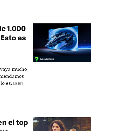
de 1.000
Esto es
e vaya mucho
ecomendamos
lo es.
LEER
n el top