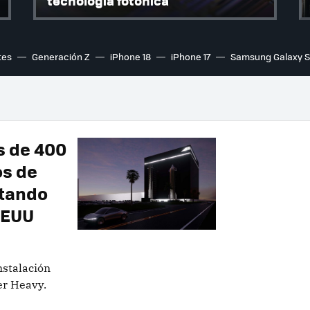
tecnología fotónica
tes
Generación Z
iPhone 18
iPhone 17
Samsung Galaxy 
s de 400
os de
ntando
EEUU
nstalación
er Heavy.