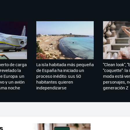
uerto de carga
La isla habitada más pequeña
"Clean look", "
revelado la
de España ha iniciado un
"coquette": la 
de Europa: un
proceso inédito: sus 50
moda está ve
vo y un avión
habitantes quieren
personajes, no
isma noche
independizarse
generación Z
s