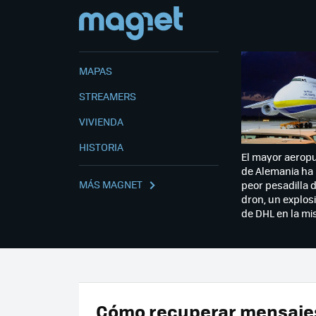
MAPAS
STREAMERS
VIVIENDA
HISTORIA
El mayor aerop
de Alemania ha 
MÁS MAGNET
peor pesadilla 
dron, un explosi
de DHL en la m
Cómo recuperar mensaje