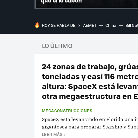
que sí lo saben
HOY SE HABLA DE
AEMET
China
Bill Ga
LO ÚLTIMO
24 zonas de trabajo, grúa
toneladas y casi 116 metr
altura: SpaceX está leva
otra megaestructura en 
MEGACONSTRUCCIONES
SpaceX está levantando en Florida una i
gigantesca para preparar Starship y Sup
LEER MÁS »