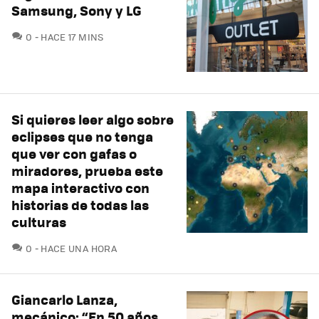
Samsung, Sony y LG
COMENTARIOS
0
HACE 17 MINS
Si quieres leer algo sobre
eclipses que no tenga
que ver con gafas o
miradores, prueba este
mapa interactivo con
historias de todas las
culturas
COMENTARIOS
0
HACE UNA HORA
Giancarlo Lanza,
mecánico: “En 50 años