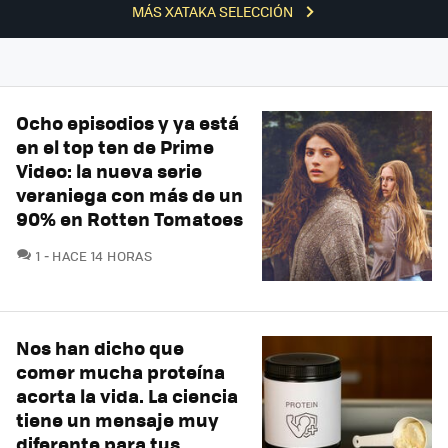
MÁS XATAKA SELECCIÓN
Ocho episodios y ya está
en el top ten de Prime
Video: la nueva serie
veraniega con más de un
90% en Rotten Tomatoes
COMENTARIOS
1
HACE 14 HORAS
Nos han dicho que
comer mucha proteína
acorta la vida. La ciencia
tiene un mensaje muy
diferente para tus