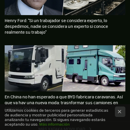
Henry Ford: "Si un trabajador se considera experto, lo
despedimos, nadie se considera un experto si conoce
realmente su trabajo"
En China no han esperado a que BYD fabricara caravanas. Así
que ya hay una nueva moda: trasnformar sus camiones en
campers de lujo
Utilizamos cookies de terceros para generar estadísticas
de audiencia y mostrar publicidad personalizada
analizando tu navegación. Si sigues navegando estarás
aceptando su uso.
Más información
MÁS XATAKA MOVILIDAD