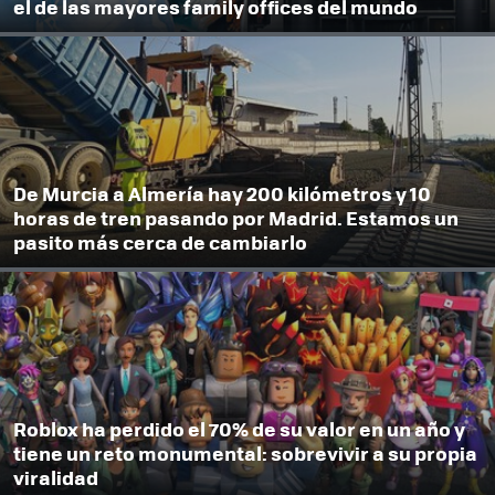
el de las mayores family offices del mundo
De Murcia a Almería hay 200 kilómetros y 10
horas de tren pasando por Madrid. Estamos un
pasito más cerca de cambiarlo
Roblox ha perdido el 70% de su valor en un año y
tiene un reto monumental: sobrevivir a su propia
viralidad