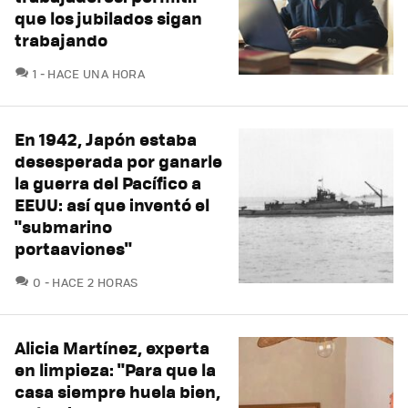
que los jubilados sigan
trabajando
COMENTARIOS
1
HACE UNA HORA
En 1942, Japón estaba
desesperada por ganarle
la guerra del Pacífico a
EEUU: así que inventó el
"submarino
portaaviones"
COMENTARIOS
0
HACE 2 HORAS
Alicia Martínez, experta
en limpieza: "Para que la
casa siempre huela bien,