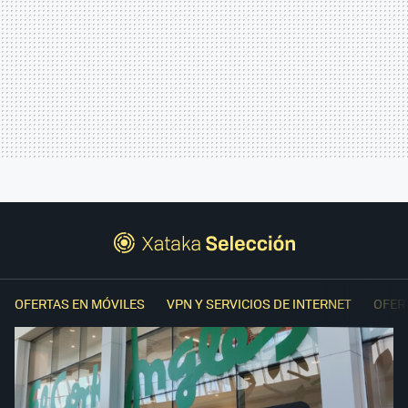
OFERTAS EN MÓVILES
VPN Y SERVICIOS DE INTERNET
OFER