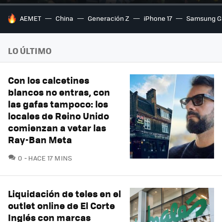
HOY SE HABLA DE
AEMET
China
Generación Z
iPhone 17
Samsung G
LO ÚLTIMO
Con los calcetines
blancos no entras, con
las gafas tampoco: los
locales de Reino Unido
comienzan a vetar las
Ray-Ban Meta
COMENTARIOS
0
HACE 17 MINS
Liquidación de teles en el
outlet online de El Corte
Inglés con marcas