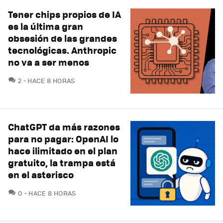
Tener chips propios de IA
es la última gran
obsesión de las grandes
tecnológicas. Anthropic
no va a ser menos
COMENTARIOS
2
HACE 8 HORAS
ChatGPT da más razones
para no pagar: OpenAI lo
hace ilimitado en el plan
gratuito, la trampa está
en el asterisco
COMENTARIOS
0
HACE 8 HORAS