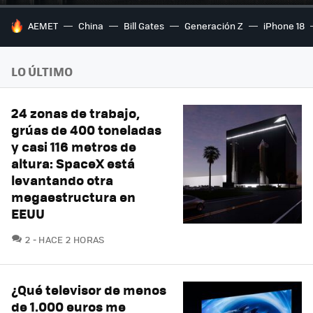
HOY SE HABLA DE
AEMET
China
Bill Gates
Generación Z
iPhone 18
LO ÚLTIMO
24 zonas de trabajo,
grúas de 400 toneladas
y casi 116 metros de
altura: SpaceX está
levantando otra
megaestructura en
EEUU
COMENTARIOS
2
HACE 2 HORAS
¿Qué televisor de menos
de 1.000 euros me