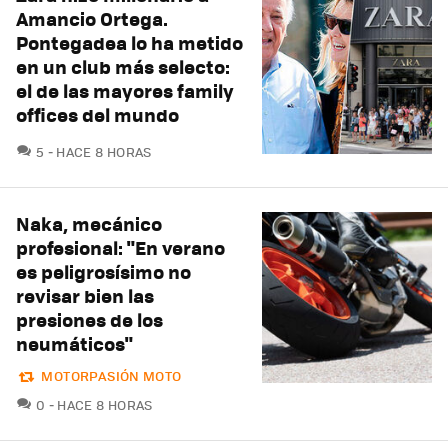
Amancio Ortega.
Pontegadea lo ha metido
en un club más selecto:
el de las mayores family
offices del mundo
COMENTARIOS
5
HACE 8 HORAS
Naka, mecánico
profesional: "En verano
es peligrosísimo no
revisar bien las
presiones de los
neumáticos"
MOTORPASIÓN MOTO
COMENTARIOS
0
HACE 8 HORAS