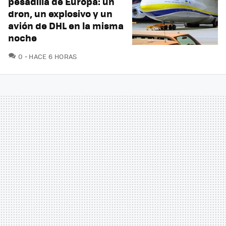
pesadilla de Europa: un
dron, un explosivo y un
avión de DHL en la misma
noche
COMENTARIOS
0
HACE 6 HORAS