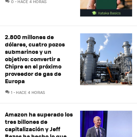
COMENTARIOS
0
HACE 4 HORAS
2.800 millones de
dólares, cuatro pozos
submarinos y un
objetivo: convertir a
Chipre en el próximo
proveedor de gas de
Europa
COMENTARIOS
1
HACE 4 HORAS
Amazon ha superado los
tres billones de
capitalización y Jeff
Bezos ha hecho lo que