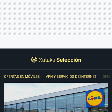
OFERTAS EN MÓVILES
VPN Y SERVICIOS DE INTERNET
OFER