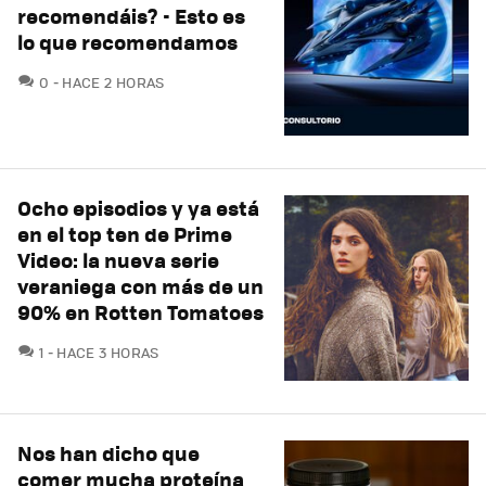
recomendáis? - Esto es
lo que recomendamos
COMENTARIOS
0
HACE 2 HORAS
Ocho episodios y ya está
en el top ten de Prime
Video: la nueva serie
veraniega con más de un
90% en Rotten Tomatoes
COMENTARIOS
1
HACE 3 HORAS
Nos han dicho que
comer mucha proteína