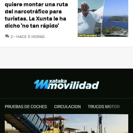
quiere montar una ruta
del narcotráfico para
turistas. La Xunta le ha
dicho 'no tan rápido'
COMENTARIOS
2
HACE 5 HORAS
PRUEBAS DE COCHES
CIRCULACION
TRUCOS MOTOR