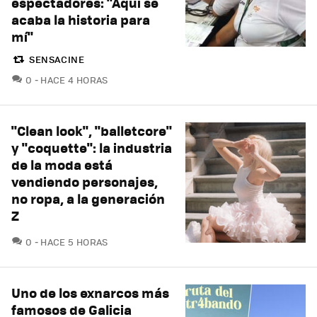
espectadores: "Aquí se
acaba la historia para
mí"
SENSACINE
COMENTARIOS
0
HACE 4 HORAS
"Clean look", "balletcore"
y "coquette": la industria
de la moda está
vendiendo personajes,
no ropa, a la generación
Z
COMENTARIOS
0
HACE 5 HORAS
Uno de los exnarcos más
famosos de Galicia