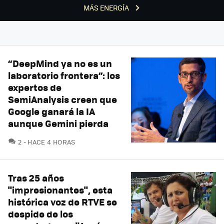
MÁS ENERGÍA
“DeepMind ya no es un
laboratorio frontera”: los
expertos de
SemiAnalysis creen que
Google ganará la IA
aunque Gemini pierda
COMENTARIOS
2
HACE 4 HORAS
Tras 25 años
"impresionantes", esta
histórica voz de RTVE se
despide de los