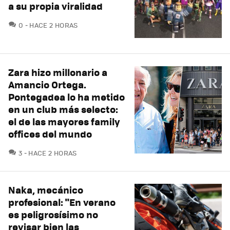
a su propia viralidad
COMENTARIOS
0
HACE 2 HORAS
Zara hizo millonario a
Amancio Ortega.
Pontegadea lo ha metido
en un club más selecto:
el de las mayores family
offices del mundo
COMENTARIOS
3
HACE 2 HORAS
Naka, mecánico
profesional: "En verano
es peligrosísimo no
revisar bien las