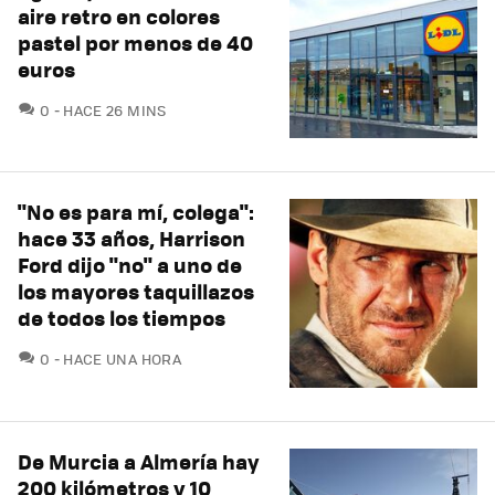
aire retro en colores
pastel por menos de 40
euros
COMENTARIOS
0
HACE 26 MINS
"No es para mí, colega":
hace 33 años, Harrison
Ford dijo "no" a uno de
los mayores taquillazos
de todos los tiempos
COMENTARIOS
0
HACE UNA HORA
De Murcia a Almería hay
200 kilómetros y 10