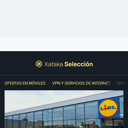
OFERTAS EN MÓVILES
VPN Y SERVICIOS DE INTERNET
OFER