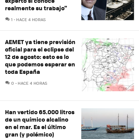
experto si conoce
realmente su trabajo"
COMENTARIOS
1
HACE 4 HORAS
AEMET ya tiene previsión
oficial para el eclipse del
12 de agosto: esto es lo
que podemos esperar en
toda España
COMENTARIOS
0
HACE 4 HORAS
Han vertido 65.000 litros
de un químico alcalino
en el mar. Es el último
gran (y polémico)