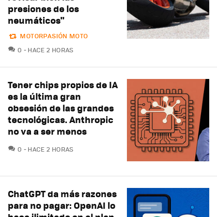
presiones de los
neumáticos"
MOTORPASIÓN MOTO
COMENTARIOS
0
HACE 2 HORAS
Tener chips propios de IA
es la última gran
obsesión de las grandes
tecnológicas. Anthropic
no va a ser menos
COMENTARIOS
0
HACE 2 HORAS
ChatGPT da más razones
para no pagar: OpenAI lo
hace ilimitado en el plan