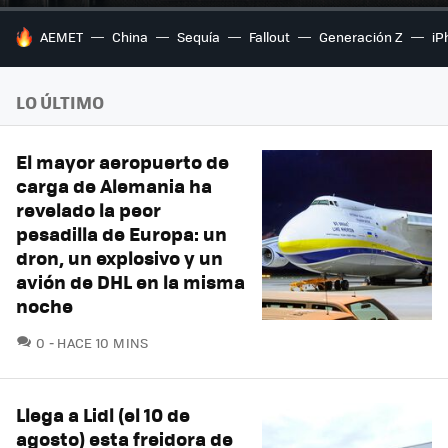
HOY SE HABLA DE
AEMET
China
Sequía
Fallout
Generación Z
iP
LO ÚLTIMO
El mayor aeropuerto de
carga de Alemania ha
revelado la peor
pesadilla de Europa: un
dron, un explosivo y un
avión de DHL en la misma
noche
COMENTARIOS
0
HACE 10 MINS
Llega a Lidl (el 10 de
agosto) esta freidora de