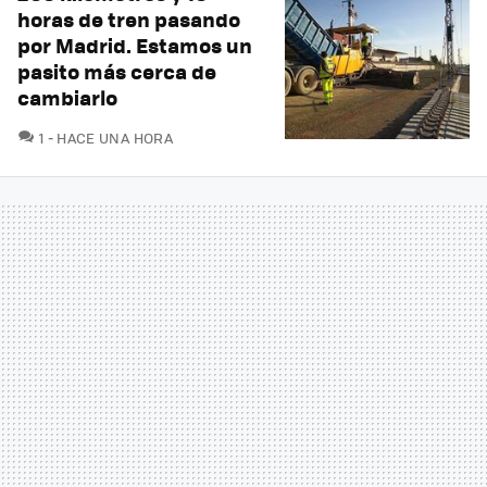
horas de tren pasando
por Madrid. Estamos un
pasito más cerca de
cambiarlo
COMENTARIOS
1
HACE UNA HORA