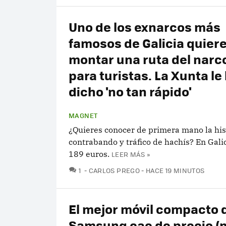
Uno de los exnarcos más
famosos de Galicia quier
montar una ruta del narco
para turistas. La Xunta le
dicho 'no tan rápido'
MAGNET
¿Quieres conocer de primera mano la his
contrabando y tráfico de hachís? En Gali
189 euros.
LEER MÁS »
COMENTARIOS
1
CARLOS PREGO
HACE 19 MINUTOS
El mejor móvil compacto 
Samsung cae de precio (