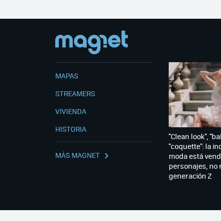
MAPAS
STREAMERS
VIVIENDA
HISTORIA
"Clean look", "ba
"coquette": la in
MÁS MAGNET
moda está vend
personajes, no r
generación Z