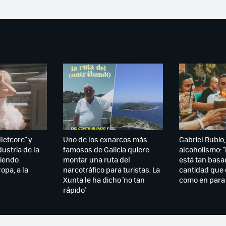
lletcore" y
Uno de los exnarcos más
Gabriel Rubio,
dustria de la
famosos de Galicia quiere
alcoholismo: "
iendo
montar una ruta del
está tan basa
opa, a la
narcotráfico para turistas. La
cantidad que
Xunta le ha dicho 'no tan
como en para
rápido'