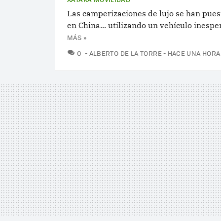
Las camperizaciones de lujo se han pue
en China... utilizando un vehículo inesp
MÁS »
COMENTARIOS
0
ALBERTO DE LA TORRE
HACE UNA HORA