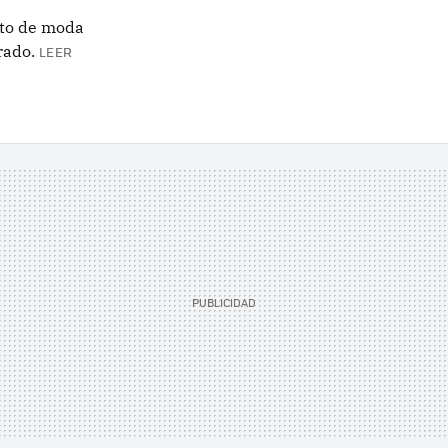
sto de moda
erado.
LEER