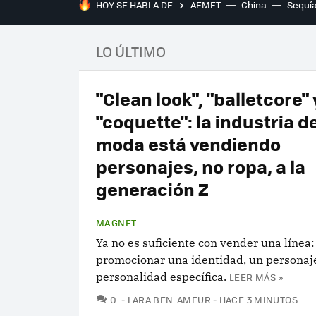
HOY SE HABLA DE
AEMET
China
Sequí
LO ÚLTIMO
"Clean look", "balletcore" 
"coquette": la industria de
moda está vendiendo
personajes, no ropa, a la
generación Z
MAGNET
Ya no es suficiente con vender una línea
promocionar una identidad, un personaj
personalidad específica.
LEER MÁS »
COMENTARIOS
0
LARA BEN-AMEUR
HACE 3 MINUTOS