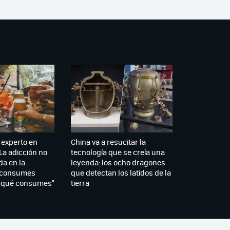
 experto en
China va a resucitar la
La adicción no
tecnología que se creía una
da en la
leyenda: los ocho dragones
 consumes
que detectan los latidos de la
 qué consumes"
tierra