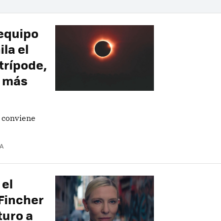
 equipo
la el
 trípode,
y más
, conviene
A
 el
 Fincher
turo a