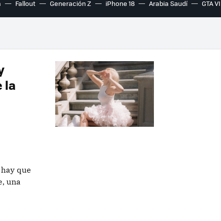
a
Fallout
Generación Z
iPhone 18
Arabia Saudí
GTA VI
y
 la
: hay que
e, una