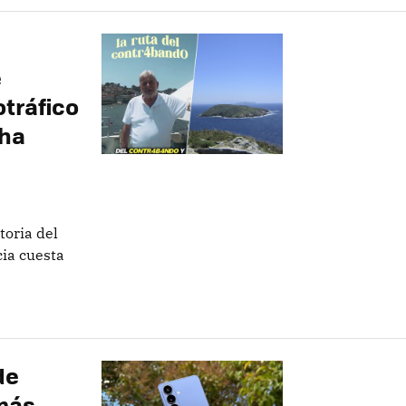
e
tráfico
 ha
toria del
cia cuesta
de
más