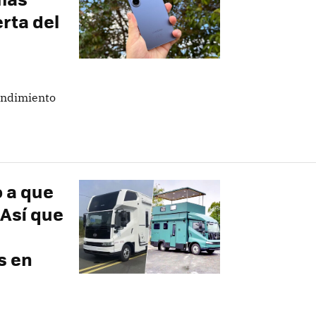
erta del
rendimiento
 a que
 Así que
s en