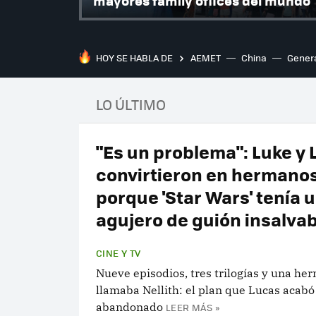
mayores family offices del mundo
HOY SE HABLA DE
AEMET
China
Gener
LO ÚLTIMO
"Es un problema": Luke y 
convirtieron en hermano
porque 'Star Wars' tenía 
agujero de guión insalva
CINE Y TV
Nueve episodios, tres trilogías y una he
llamaba Nellith: el plan que Lucas acabó
abandonado
LEER MÁS »