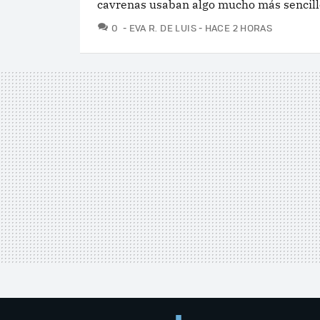
cavrenas usaban algo mucho más sencill
COMENTARIOS
0
EVA R. DE LUIS
HACE 2 HORAS