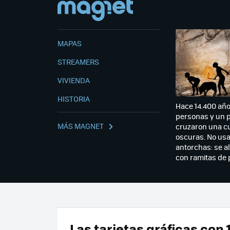
MAPAS
STREAMERS
VIVIENDA
HISTORIA
Hace 14.400 año
personas y un 
MÁS MAGNET
cruzaron una c
oscuras. No us
antorchas: se 
con ramitas de 
Las tarjetas gráficas con 