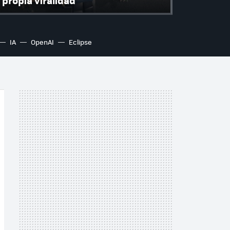
propia viralidad
IA
OpenAI
Eclipse