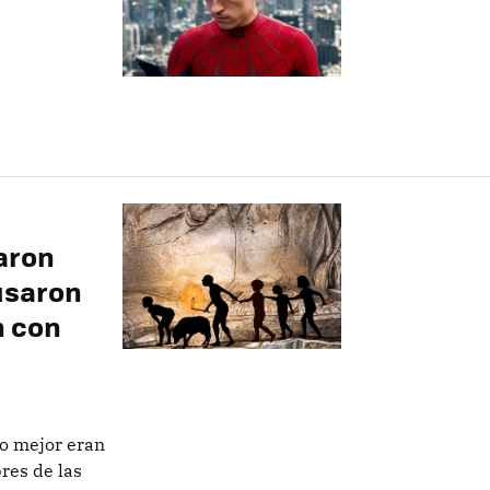
aron
usaron
n con
o mejor eran
res de las