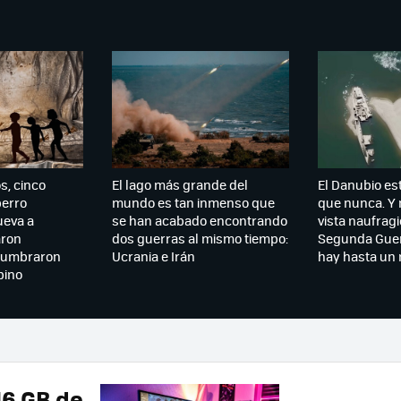
s, cinco
El lago más grande del
El Danubio es
perro
mundo es tan inmenso que
que nunca. Y n
ueva a
se han acabado encontrando
vista naufragi
aron
dos guerras al mismo tiempo:
Segunda Guer
alumbraron
Ucrania e Irán
hay hasta un
pino
16 GB de