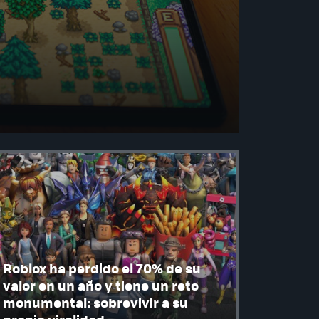
Roblox ha perdido el 70% de su
valor en un año y tiene un reto
monumental: sobrevivir a su