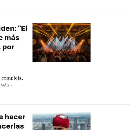
den: "El
ue más
, por
 compleja,
 MÁS »
e hacer
acerlas