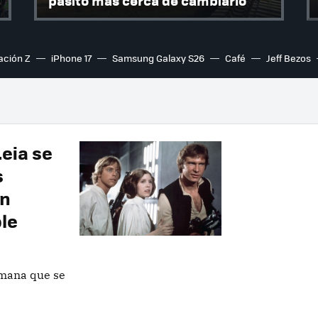
pasito más cerca de cambiarlo
ación Z
iPhone 17
Samsung Galaxy S26
Café
Jeff Bezos
Leia se
s
un
ble
rmana que se