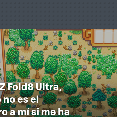
 Fold8 Ultra,
 no es el
o a mí si me ha