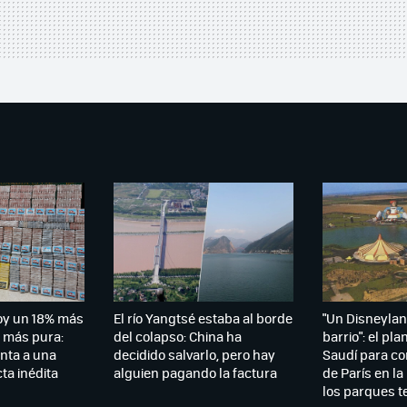
hoy un 18% más
El río Yangtsé estaba al borde
"Un Disneylan
 más pura:
del colapso: China ha
barrio": el pla
nta a una
decidido salvarlo, pero hay
Saudí para co
ta inédita
alguien pagando la factura
de París en l
los parques t