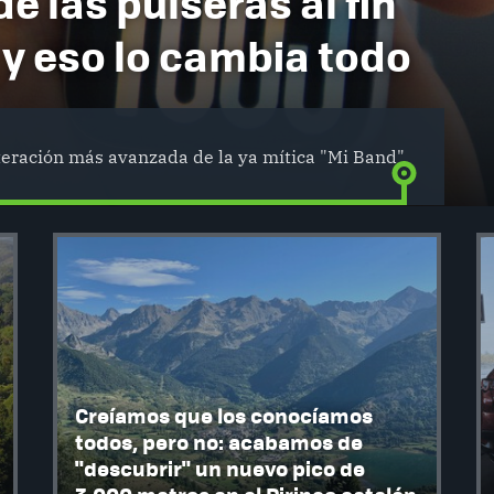
de las pulseras al fin
 y eso lo cambia todo
iteración más avanzada de la ya mítica "Mi Band"
Creíamos que los conocíamos
todos, pero no: acabamos de
"descubrir" un nuevo pico de