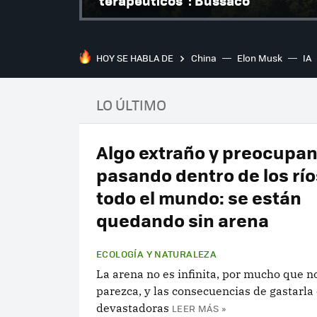
"terapéuticos": Bussaco
HOY SE HABLA DE
China
Elon Musk
IA
LO ÚLTIMO
Algo extraño y preocupan
pasando dentro de los río
todo el mundo: se están
quedando sin arena
ECOLOGÍA Y NATURALEZA
La arena no es infinita, por mucho que no
parezca, y las consecuencias de gastarla
devastadoras
LEER MÁS »