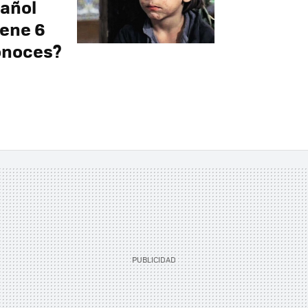
pañol
iene 6
conoces?