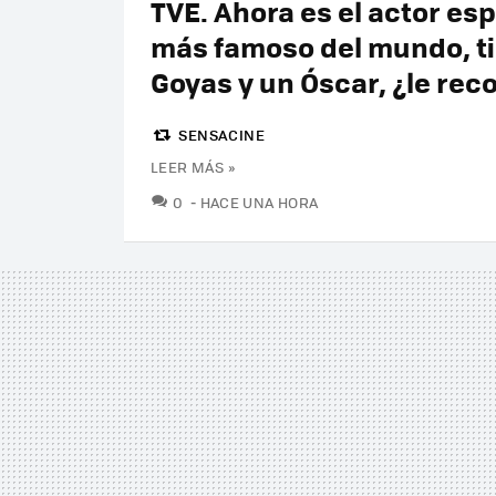
TVE. Ahora es el actor es
más famoso del mundo, t
Goyas y un Óscar, ¿le re
SENSACINE
LEER MÁS »
COMENTARIOS
0
HACE UNA HORA