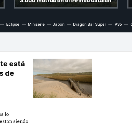
3.000 metros en el Pirineo catalán
Eclipse
Miniserie
Japón
Dragon Ball Super
PS5
te está
s de
s lo
 están siendo