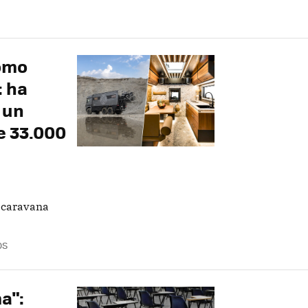
ómo
: ha
 un
e 33.000
 caravana
OS
a":