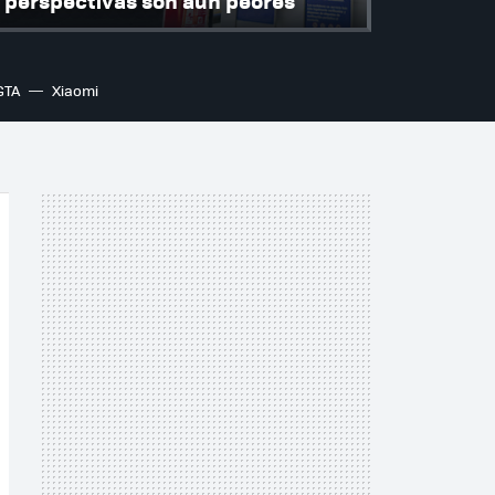
perspectivas son aún peores
GTA
Xiaomi