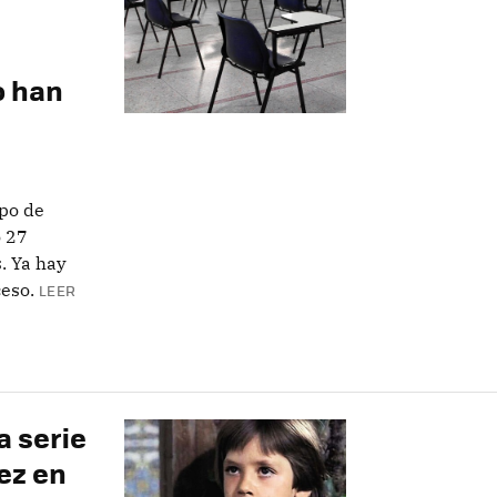
o han
rpo de
o 27
. Ya hay
ceso.
LEER
a serie
ez en