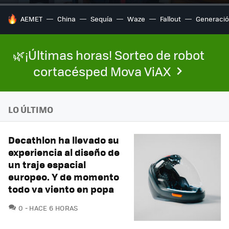
HOY SE HABLA DE
AEMET
China
Sequía
Waze
Fallout
Generació
🌿¡Últimas horas! Sorteo de robot
cortacésped Mova ViAX
LO ÚLTIMO
Decathlon ha llevado su
experiencia al diseño de
un traje espacial
europeo. Y de momento
todo va viento en popa
COMENTARIOS
0
HACE 6 HORAS