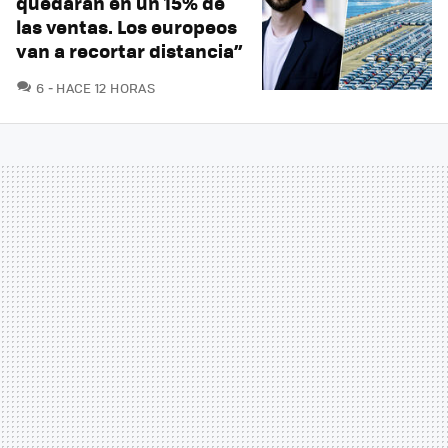
quedarán en un 15% de
las ventas. Los europeos
van a recortar distancia”
COMENTARIOS
6
HACE 12 HORAS