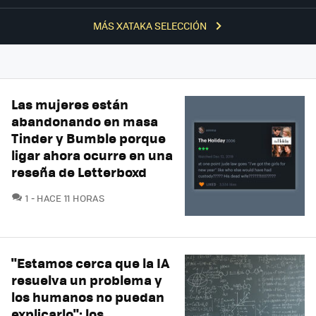
MÁS XATAKA SELECCIÓN
Las mujeres están
abandonando en masa
Tinder y Bumble porque
ligar ahora ocurre en una
reseña de Letterboxd
COMENTARIOS
1
HACE 11 HORAS
"Estamos cerca que la IA
resuelva un problema y
los humanos no puedan
explicarlo": los