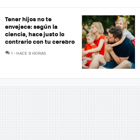
Tener hijos no te
envejece: según la
ciencia, hace justo lo
contrario con tu cerebro
COMENTARIOS
1
HACE 9 HORAS