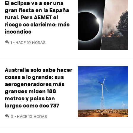
El eclipse va a ser una
gran fiesta en la España
rural. Para AEMET el
riesgo es clarísimo: más
incendios
COMENTARIOS
1
HACE 10 HORAS
Australia solo sabe hacer
cosas a lo grande: sus
aerogeneradores más
grandes miden 188
metros y palas tan
largas como dos 737
COMENTARIOS
0
HACE 10 HORAS