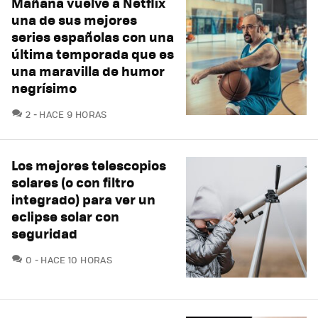
Mañana vuelve a Netflix
una de sus mejores
series españolas con una
última temporada que es
una maravilla de humor
negrísimo
COMENTARIOS
2
HACE 9 HORAS
Los mejores telescopios
solares (o con filtro
integrado) para ver un
eclipse solar con
seguridad
COMENTARIOS
0
HACE 10 HORAS