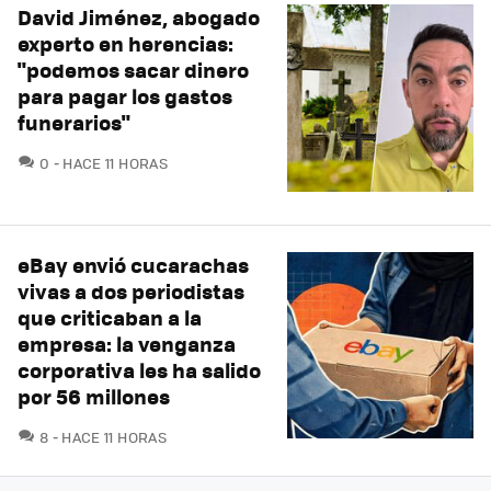
David Jiménez, abogado
experto en herencias:
"podemos sacar dinero
para pagar los gastos
funerarios"
COMENTARIOS
0
HACE 11 HORAS
eBay envió cucarachas
vivas a dos periodistas
que criticaban a la
empresa: la venganza
corporativa les ha salido
por 56 millones
COMENTARIOS
8
HACE 11 HORAS