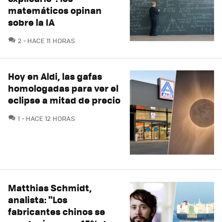
matemáticos opinan
sobre la IA
COMENTARIOS
2
HACE 11 HORAS
Hoy en Aldi, las gafas
homologadas para ver el
eclipse a mitad de precio
COMENTARIOS
1
HACE 12 HORAS
Matthias Schmidt,
analista: "Los
fabricantes chinos se